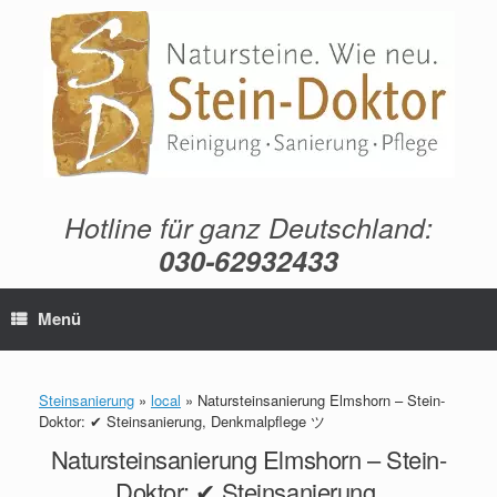
Zum
Inhalt
springen
Hotline für ganz Deutschland:
030-62932433
Menü
Steinsanierung
»
local
»
Natursteinsanierung Elmshorn – Stein-
Doktor: ✔ Steinsanierung, Denkmalpflege ツ
Natursteinsanierung Elmshorn – Stein-
Doktor: ✔ Steinsanierung,