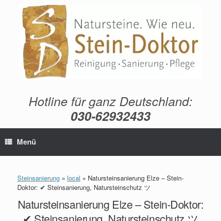
Zum
Inhalt
springen
Hotline für ganz Deutschland:
030-62932433
Menü
Steinsanierung
»
local
»
Natursteinsanierung Elze – Stein-
Doktor: ✔ Steinsanierung, Natursteinschutz ツ
Natursteinsanierung Elze – Stein-Doktor:
✔ Steinsanierung, Natursteinschutz ツ