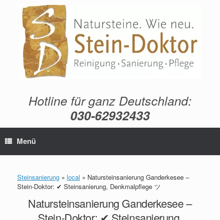
Zum
Inhalt
springen
Hotline für ganz Deutschland:
030-62932433
Menü
Steinsanierung
»
local
»
Natursteinsanierung Ganderkesee –
Stein-Doktor: ✔ Steinsanierung, Denkmalpflege ツ
Natursteinsanierung Ganderkesee –
Stein-Doktor: ✔ Steinsanierung,