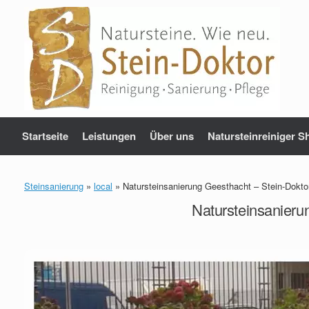
Zum
Inhalt
springen
Startseite
Leistungen
Über uns
Natursteinreiniger S
Steinsanierung
»
local
»
Natursteinsanierung Geesthacht – Stein-Dokto
Natursteinsanieru