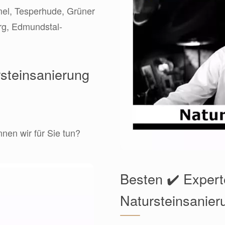
mel, Tesperhude, Grüner
rg, Edmundstal-
rsteinsanierung
en wir für Sie tun?
Besten ✔️ Expert
Natursteinsanier