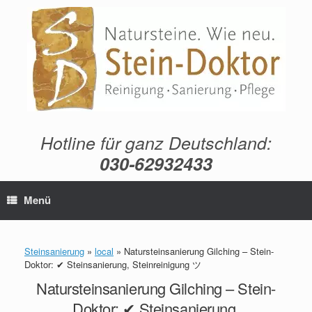
Zum
Inhalt
springen
Hotline für ganz Deutschland:
030-62932433
Menü
Steinsanierung
»
local
»
Natursteinsanierung Gilching – Stein-
Doktor: ✔ Steinsanierung, Steinreinigung ツ
Natursteinsanierung Gilching – Stein-
Doktor: ✔ Steinsanierung,