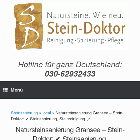
Zum
Inhalt
springen
Hotline für ganz Deutschland:
030-62932433
Menü
Steinsanierung
»
local
»
Natursteinsanierung Gransee – Stein-
Doktor: ✔ Steinsanierung, Steinreinigung ツ
Natursteinsanierung Gransee – Stein-
Doktor: ✔ Steinsanierung,