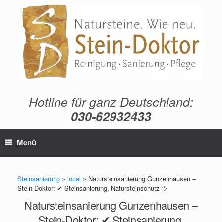
Zum
Inhalt
springen
Hotline für ganz Deutschland:
030-62932433
Menü
Steinsanierung
»
local
»
Natursteinsanierung Gunzenhausen –
Stein-Doktor: ✔ Steinsanierung, Natursteinschutz ツ
Natursteinsanierung Gunzenhausen –
Stein-Doktor: ✔ Steinsanierung,