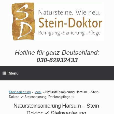
Zum
Inhalt
springen
Hotline für ganz Deutschland:
030-62932433
Menü
Steinsanierung
»
local
»
Natursteinsanierung Harsum – Stein-
Doktor: ✔ Steinsanierung, Denkmalpflege ツ
Natursteinsanierung Harsum – Stein-
Doktor: ✔ Steinsanierung,