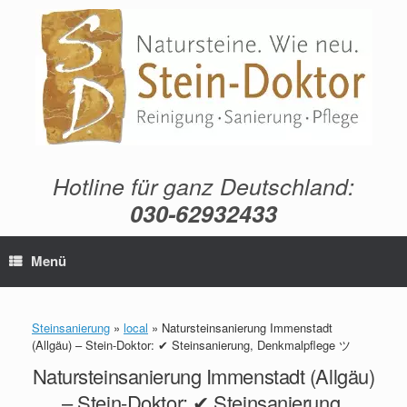
Zum
Inhalt
springen
Hotline für ganz Deutschland:
030-62932433
Menü
Steinsanierung
»
local
»
Natursteinsanierung Immenstadt
(Allgäu) – Stein-Doktor: ✔ Steinsanierung, Denkmalpflege ツ
Natursteinsanierung Immenstadt (Allgäu)
– Stein-Doktor: ✔ Steinsanierung,