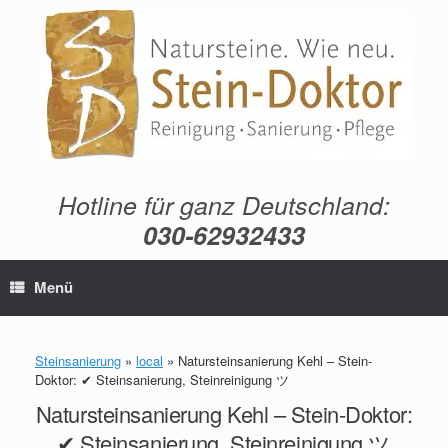
Zum
Inhalt
springen
Hotline für ganz Deutschland:
030-62932433
Menü
Steinsanierung
»
local
»
Natursteinsanierung Kehl – Stein-
Doktor: ✔ Steinsanierung, Steinreinigung ツ
Natursteinsanierung Kehl – Stein-Doktor:
✔ Steinsanierung, Steinreinigung ツ