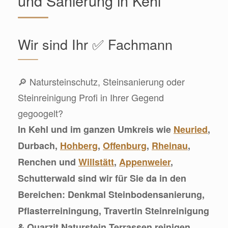
und Sanierung in Kehl
Wir sind Ihr ✅ Fachmann
🔎 Natursteinschutz, Steinsanierung oder
Steinreinigung Profi in Ihrer Gegend
gegoogelt?
In Kehl und im ganzen Umkreis wie
Neuried
,
Durbach,
Hohberg
,
Offenburg
,
Rheinau
,
Renchen und
Willstätt
,
Appenweier
,
Schutterwald sind wir für Sie da in den
Bereichen: Denkmal Steinbodensanierung,
Pflasterreiningung, Travertin Steinreinigung
& Quarzit Naturstein Terrassen reinigen,