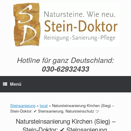
Zum
Inhalt
springen
Hotline für ganz Deutschland:
030-62932433
Menü
Steinsanierung
»
local
»
Natursteinsanierung Kirchen (Sieg) –
Stein-Doktor: ✔ Steinsanierung, Natursteinschutz ツ
Natursteinsanierung Kirchen (Sieg) –
Stein-Doktor: ✔ Steinsanierung,