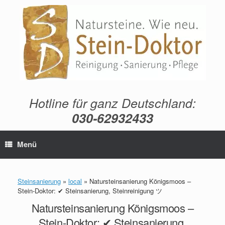
Zum
Inhalt
springen
Hotline für ganz Deutschland:
030-62932433
Menü
Steinsanierung
»
local
»
Natursteinsanierung Königsmoos –
Stein-Doktor: ✔ Steinsanierung, Steinreinigung ツ
Natursteinsanierung Königsmoos –
Stein-Doktor: ✔ Steinsanierung,