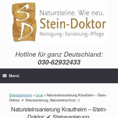
Zum
Inhalt
springen
Hotline für ganz Deutschland:
030-62932433
Menü
Steinsanierung
»
local
»
Natursteinsanierung Krautheim – Stein-
Doktor: ✔ Steinsanierung, Natursteinschutz ツ
Natursteinsanierung Krautheim – Stein-
Doktor: ✔ Steinsanierung,