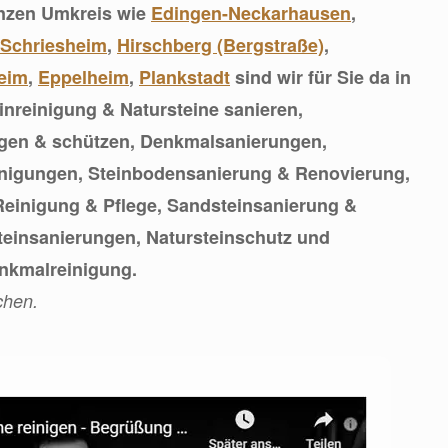
nzen Umkreis wie
Edingen-Neckarhausen
,
Schriesheim
,
Hirschberg (Bergstraße)
,
eim
,
Eppelheim
,
Plankstadt
sind wir für Sie da in
inreinigung & Natursteine sanieren,
legen & schützen, Denkmalsanierungen,
einigungen, Steinbodensanierung & Renovierung,
Reinigung & Pflege, Sandsteinsanierung &
teinsanierungen, Natursteinschutz und
nkmalreinigung.
chen.