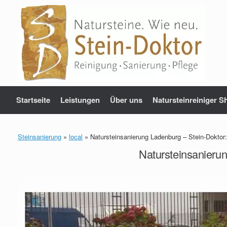
Zum
Inhalt
springen
Startseite
Leistungen
Über uns
Natursteinreiniger S
Steinsanierung
»
local
»
Natursteinsanierung Ladenburg – Stein-Doktor
Natursteinsanieru