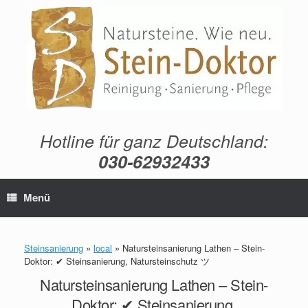
Zum
Inhalt
springen
Hotline für ganz Deutschland:
030-62932433
Menü
Steinsanierung
»
local
»
Natursteinsanierung Lathen – Stein-
Doktor: ✔ Steinsanierung, Natursteinschutz ツ
Natursteinsanierung Lathen – Stein-
Doktor: ✔ Steinsanierung,