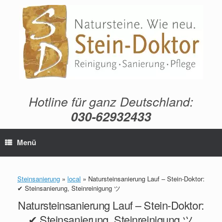
Zum
Inhalt
springen
Hotline für ganz Deutschland:
030-62932433
Menü
Steinsanierung
»
local
»
Natursteinsanierung Lauf – Stein-Doktor:
✔ Steinsanierung, Steinreinigung ツ
Natursteinsanierung Lauf – Stein-Doktor:
✔ Steinsanierung, Steinreinigung ツ