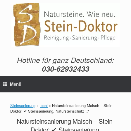
Zum
Inhalt
springen
Hotline für ganz Deutschland:
030-62932433
Menü
Steinsanierung
»
local
»
Natursteinsanierung Malsch – Stein-
Doktor: ✔ Steinsanierung, Natursteinschutz ツ
Natursteinsanierung Malsch – Stein-
Doktor: ✔ Steinsanierung,