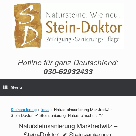
Zum
Inhalt
springen
Hotline für ganz Deutschland:
030-62932433
Menü
Steinsanierung
»
local
»
Natursteinsanierung Marktredwitz –
Stein-Doktor: ✔ Steinsanierung, Natursteinschutz ツ
Natursteinsanierung Marktredwitz –
Stein-Doktor: ✔ Steinsanierung,