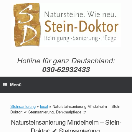
Zum
Inhalt
springen
Hotline für ganz Deutschland:
030-62932433
Menü
Steinsanierung
»
local
»
Natursteinsanierung Mindelheim – Stein-
Doktor: ✔ Steinsanierung, Denkmalpflege ツ
Natursteinsanierung Mindelheim – Stein-
Doktor: ✔ Steinsanierung,