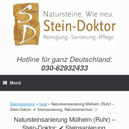
Zum
Inhalt
springen
Hotline für ganz Deutschland:
030-62932433
Menü
Steinsanierung
»
local
»
Natursteinsanierung Mülheim (Ruhr) –
Stein-Doktor: ✔ Steinsanierung, Natursteinschutz ツ
Natursteinsanierung Mülheim (Ruhr) –
Stein-Doktor: ✔ Steinsanierung,