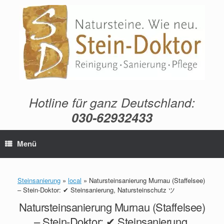
Zum
Inhalt
springen
Hotline für ganz Deutschland:
030-62932433
Menü
Steinsanierung
»
local
»
Natursteinsanierung Murnau (Staffelsee)
– Stein-Doktor: ✔ Steinsanierung, Natursteinschutz ツ
Natursteinsanierung Murnau (Staffelsee)
– Stein-Doktor: ✔ Steinsanierung,