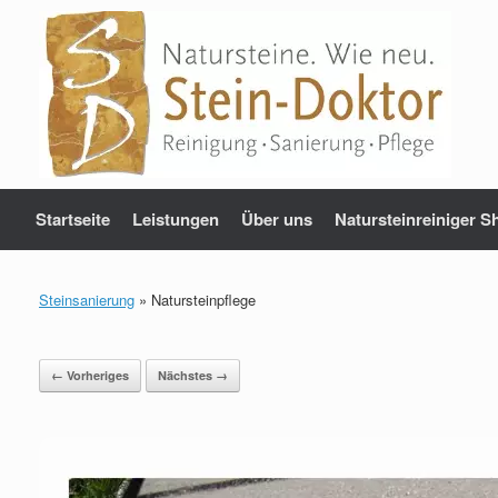
Zum
Inhalt
springen
Startseite
Leistungen
Über uns
Natursteinreiniger S
Steinsanierung
»
Natursteinpflege
← Vorheriges
Nächstes →