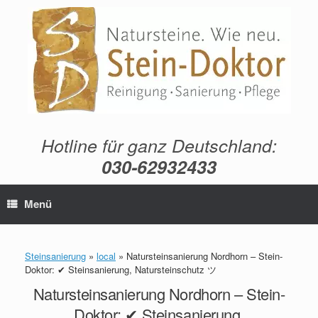
Zum
Inhalt
springen
Hotline für ganz Deutschland:
030-62932433
Menü
Steinsanierung
»
local
»
Natursteinsanierung Nordhorn – Stein-
Doktor: ✔ Steinsanierung, Natursteinschutz ツ
Natursteinsanierung Nordhorn – Stein-
Doktor: ✔ Steinsanierung,