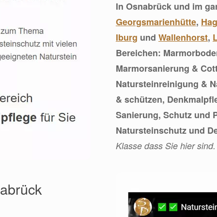
In Osnabrück und im ga
Georgsmarienhütte
,
Hag
Iburg
und
Wallenhorst
,
L
Bereichen: Marmorboden
Marmorsanierung & Cott
Natursteinreinigung & Na
& schützen, Denkmalpfle
Sanierung, Schutz und P
Natursteinschutz und D
Klasse dass Sie hier sind.
nabrück