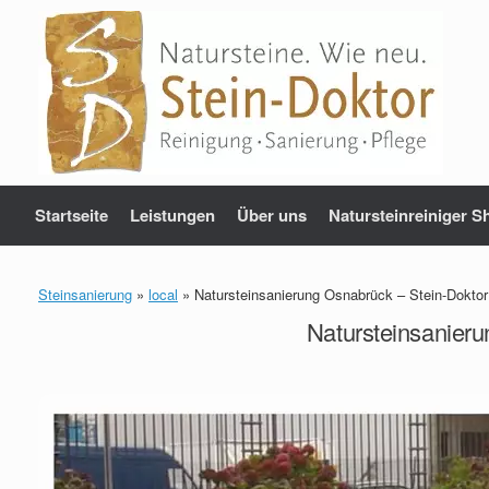
Zum
Inhalt
springen
Startseite
Leistungen
Über uns
Natursteinreiniger S
Steinsanierung
»
local
»
Natursteinsanierung Osnabrück – Stein-Dokto
Natursteinsanier