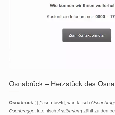
Osnabrück – Herzstück des Osna
( [ˌʔɔsnaˈbʁʏk], westfälisch
Osnabrück
Ossenbrüg
, lateinisch
) zählt zu den 
Osenbrugge
Ansibarium