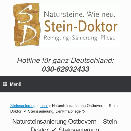
Zum
Inhalt
springen
Hotline für ganz Deutschland:
030-62932433
Menü
Steinsanierung
»
local
»
Natursteinsanierung Ostbevern – Stein-
Doktor: ✔ Steinsanierung, Denkmalpflege ツ
Natursteinsanierung Ostbevern – Stein-
Doktor: ✔ Steinsanierung,