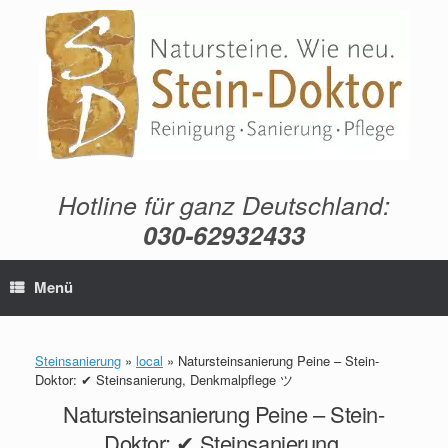
Zum
Inhalt
springen
Hotline für ganz Deutschland:
030-62932433
Menü
Steinsanierung
»
local
»
Natursteinsanierung Peine – Stein-
Doktor: ✔ Steinsanierung, Denkmalpflege ツ
Natursteinsanierung Peine – Stein-
Doktor: ✔ Steinsanierung,