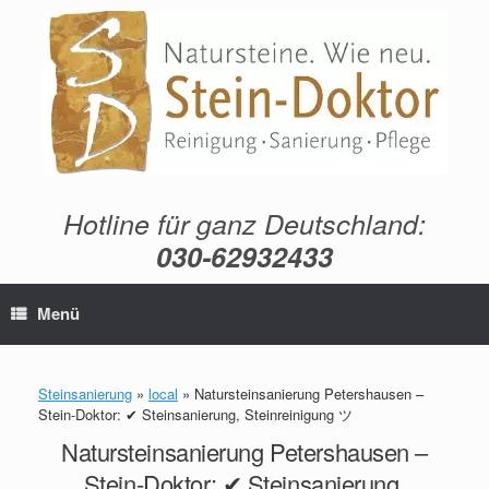
Zum
Inhalt
springen
Hotline für ganz Deutschland:
030-62932433
Menü
Steinsanierung
»
local
»
Natursteinsanierung Petershausen –
Stein-Doktor: ✔ Steinsanierung, Steinreinigung ツ
Natursteinsanierung Petershausen –
Stein-Doktor: ✔ Steinsanierung,