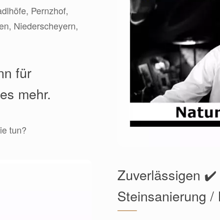
adlhöfe, Pernzhof,
en, Niederscheyern,
nn für
les mehr.
ie tun?
Zuverlässigen ✔️ 
Steinsanierung /