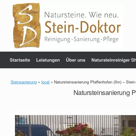
Zum
Inhalt
springen
Startseite
Leistungen
Über uns
Natursteinreiniger S
Steinsanierung
»
local
»
Natursteinsanierung Pfaffenhofen (Ilm) – Stei
Natursteinsanierung P