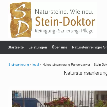
Zum
Inhalt
springen
Startseite
Leistungen
Über uns
Natursteinreiniger S
Steinsanierung
»
local
»
Natursteinsanierung Randersacker – Stein-Dok
Natursteinsanierun