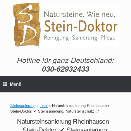
Zum
Inhalt
springen
Hotline für ganz Deutschland:
030-62932433
Menü
Steinsanierung
»
local
»
Natursteinsanierung Rheinhausen –
Stein-Doktor: ✔ Steinsanierung, Natursteinschutz ツ
Natursteinsanierung Rheinhausen –
Stein-Doktor: ✔ Steinsanierung,