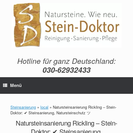
Zum
Inhalt
springen
Hotline für ganz Deutschland:
030-62932433
Menü
Steinsanierung
»
local
»
Natursteinsanierung Rickling – Stein-
Doktor: ✔ Steinsanierung, Natursteinschutz ツ
Natursteinsanierung Rickling – Stein-
Doktor: ✔ Steinsanierung,