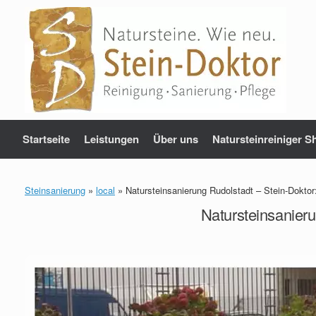
Zum
Inhalt
springen
Startseite
Leistungen
Über uns
Natursteinreiniger S
Steinsanierung
»
local
»
Natursteinsanierung Rudolstadt – Stein-Doktor
Natursteinsanieru