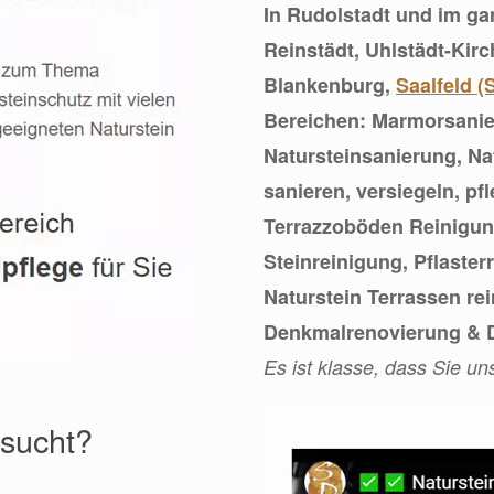
In Rudolstadt und im ga
Reinstädt, Uhlstädt-Kir
Blankenburg,
Saalfeld (
Bereichen: Marmorsanie
Natursteinsanierung, Na
sanieren, versiegeln, pf
Terrazzoböden Reinigung
Steinreinigung, Pflaster
Naturstein Terrassen rei
Denkmalrenovierung & D
Es ist klasse, dass Sie u
esucht?