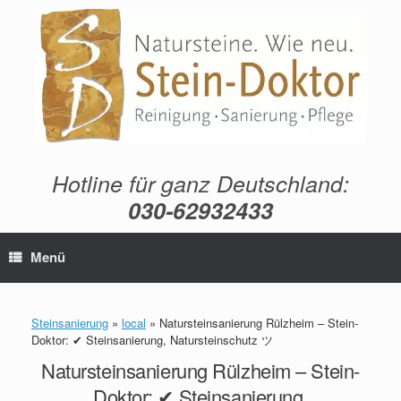
Zum
Inhalt
springen
Hotline für ganz Deutschland:
030-62932433
Menü
Steinsanierung
»
local
»
Natursteinsanierung Rülzheim – Stein-
Doktor: ✔ Steinsanierung, Natursteinschutz ツ
Natursteinsanierung Rülzheim – Stein-
Doktor: ✔ Steinsanierung,