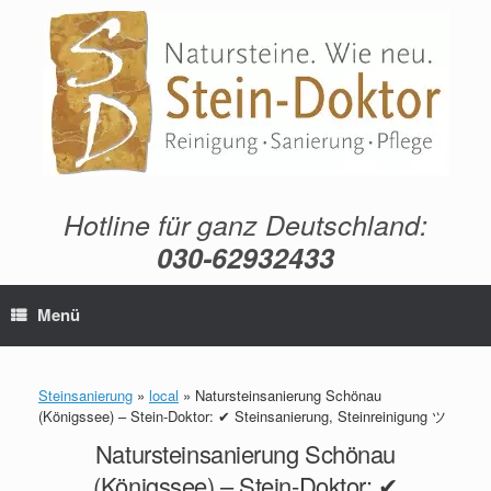
Zum
Inhalt
springen
Hotline für ganz Deutschland:
030-62932433
Menü
Steinsanierung
»
local
»
Natursteinsanierung Schönau
(Königssee) – Stein-Doktor: ✔ Steinsanierung, Steinreinigung ツ
Natursteinsanierung Schönau
(Königssee) – Stein-Doktor: ✔