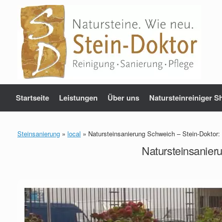
Zum
Inhalt
springen
Startseite
Leistungen
Über uns
Natursteinreiniger S
Steinsanierung
»
local
»
Natursteinsanierung Schweich – Stein-Doktor
Natursteinsanier