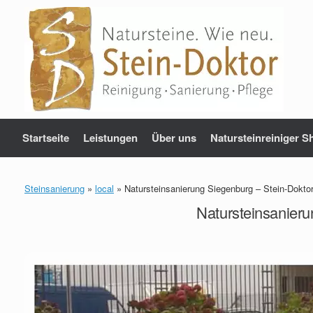
Zum
Inhalt
springen
Startseite
Leistungen
Über uns
Natursteinreiniger S
Steinsanierung
»
local
»
Natursteinsanierung Siegenburg – Stein-Doktor
Natursteinsanieru