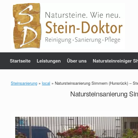
Zum
Inhalt
springen
Startseite
Leistungen
Über uns
Natursteinreiniger S
Steinsanierung
»
local
»
Natursteinsanierung Simmern (Hunsrück) – Ste
Natursteinsanierung Si