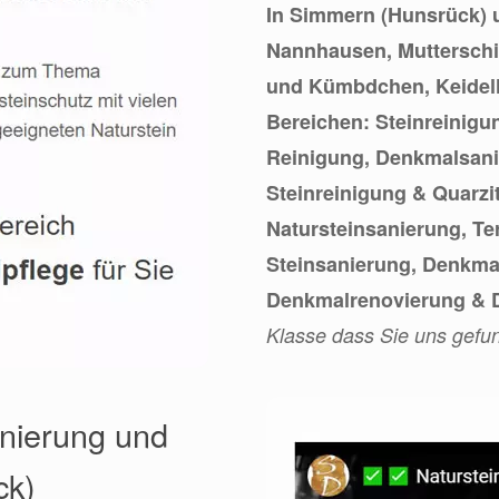
In Simmern (Hunsrück) 
Nannhausen, Mutterschie
und Kümbdchen, Keidelhe
Bereichen: Steinreinigu
Reinigung, Denkmalsanie
Steinreinigung & Quarzit
Natursteinsanierung, Te
Steinsanierung, Denkma
Denkmalrenovierung & D
Klasse dass Sie uns gefu
anierung und
ck)