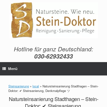
Zum
Inhalt
springen
Hotline für ganz Deutschland:
030-62932433
Menü
Steinsanierung
»
local
»
Natursteinsanierung Stadthagen – Stein-
Doktor: ✔ Steinsanierung, Denkmalpflege ツ
Natursteinsanierung Stadthagen – Stein-
Doktor: ✔ Steinsanierung,