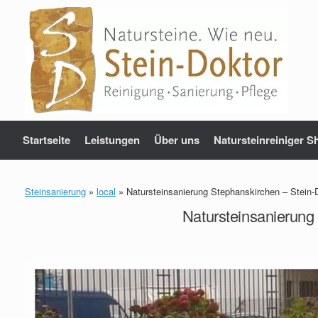
Zum
Inhalt
springen
Startseite
Leistungen
Über uns
Natursteinreiniger S
Steinsanierung
»
local
»
Natursteinsanierung Stephanskirchen – Stein-D
Natursteinsanierung