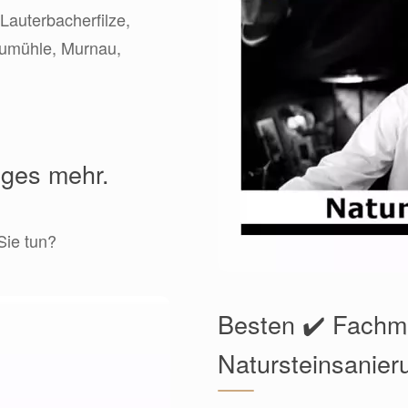
 Lauterbacherfilze,
eumühle, Murnau,
iges mehr.
Sie tun?
Besten ✔️ Fachm
Natursteinsanier