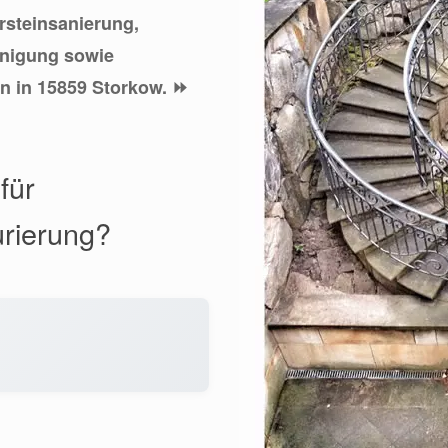
ursteinsanierung,
inigung sowie
n in 15859 Storkow. ⏩
für
urierung?