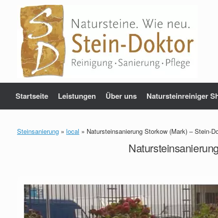
Zum
Inhalt
springen
Startseite
Leistungen
Über uns
Natursteinreiniger S
Steinsanierung
»
local
»
Natursteinsanierung Storkow (Mark) – Stein-Do
Natursteinsanierung