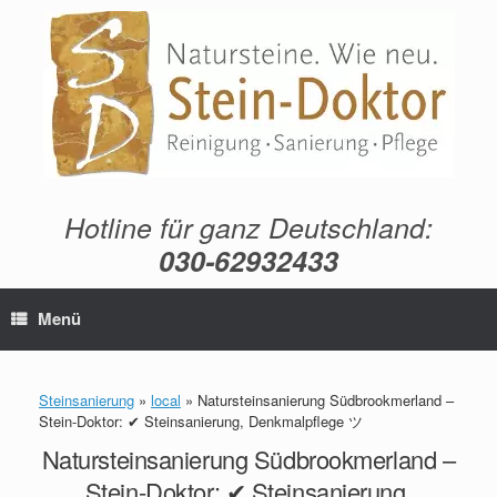
Zum
Inhalt
springen
Hotline für ganz Deutschland:
030-62932433
Menü
Steinsanierung
»
local
»
Natursteinsanierung Südbrookmerland –
Stein-Doktor: ✔ Steinsanierung, Denkmalpflege ツ
Natursteinsanierung Südbrookmerland –
Stein-Doktor: ✔ Steinsanierung,