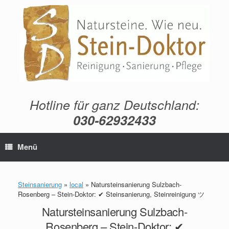
Zum
Inhalt
springen
Hotline für ganz Deutschland:
030-62932433
Menü
Steinsanierung
»
local
»
Natursteinsanierung Sulzbach-
Rosenberg – Stein-Doktor: ✔ Steinsanierung, Steinreinigung ツ
Natursteinsanierung Sulzbach-
Rosenberg – Stein-Doktor: ✔