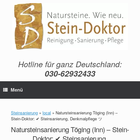
Zum
Inhalt
springen
Hotline für ganz Deutschland:
030-62932433
Menü
Steinsanierung
»
local
»
Natursteinsanierung Töging (Inn) –
Stein-Doktor: ✔ Steinsanierung, Denkmalpflege ツ
Natursteinsanierung Töging (Inn) – Stein-
Doktor: ✔ Steinsanierung,