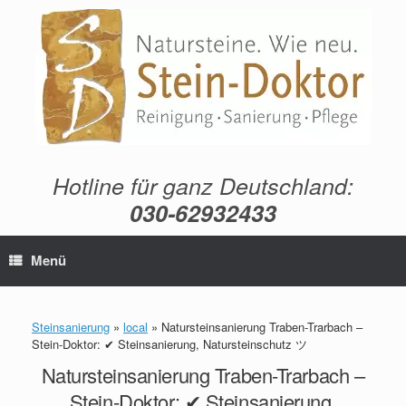
Zum
Inhalt
springen
Hotline für ganz Deutschland:
030-62932433
Menü
Steinsanierung
»
local
»
Natursteinsanierung Traben-Trarbach –
Stein-Doktor: ✔ Steinsanierung, Natursteinschutz ツ
Natursteinsanierung Traben-Trarbach –
Stein-Doktor: ✔ Steinsanierung,