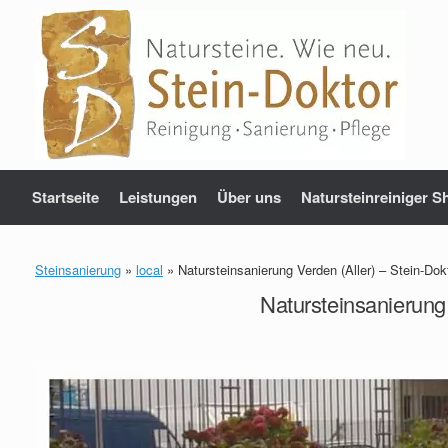
Zum
Inhalt
springen
Startseite
Leistungen
Über uns
Natursteinreiniger S
Steinsanierung
»
local
»
Natursteinsanierung Verden (Aller) – Stein-Do
Natursteinsanierung