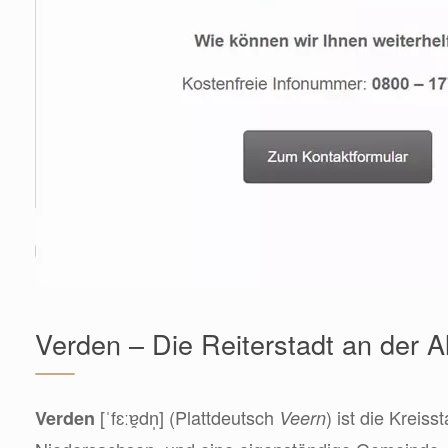
Verden – Die Reiterstadt an der Al
[ˈfɛːɐ̯dn̩] (Plattdeutsch
) ist die Kreis
Verden
Veern