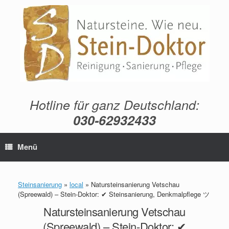
Zum
Inhalt
springen
Hotline für ganz Deutschland:
030-62932433
Menü
Steinsanierung
»
local
»
Natursteinsanierung Vetschau
(Spreewald) – Stein-Doktor: ✔ Steinsanierung, Denkmalpflege ツ
Natursteinsanierung Vetschau
(Spreewald) – Stein-Doktor: ✔