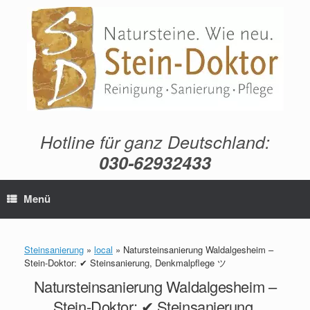
Zum
Inhalt
springen
Hotline für ganz Deutschland:
030-62932433
Menü
Steinsanierung
»
local
»
Natursteinsanierung Waldalgesheim –
Stein-Doktor: ✔ Steinsanierung, Denkmalpflege ツ
Natursteinsanierung Waldalgesheim –
Stein-Doktor: ✔ Steinsanierung,