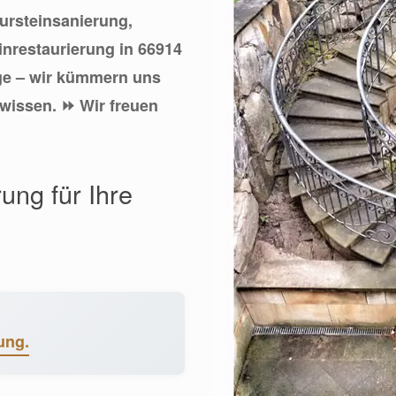
tursteinsanierung,
inrestaurierung in 66914
ge – wir kümmern uns
hwissen. ⏩ Wir freuen
ung für Ihre
ung.