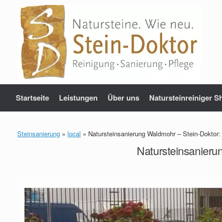
Zum
Inhalt
springen
Startseite
Leistungen
Über uns
Natursteinreiniger S
Steinsanierung
»
local
»
Natursteinsanierung Waldmohr – Stein-Doktor:
Natursteinsanieru