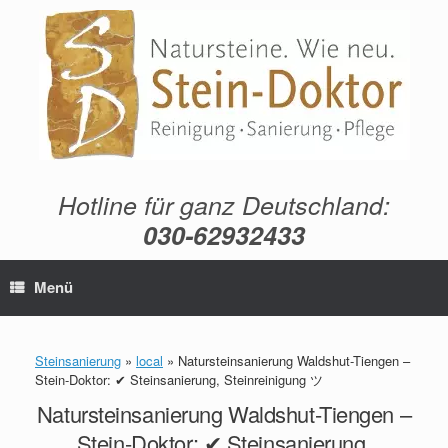
Zum
Inhalt
springen
Hotline für ganz Deutschland:
030-62932433
Menü
Steinsanierung
»
local
»
Natursteinsanierung Waldshut-Tiengen –
Stein-Doktor: ✔ Steinsanierung, Steinreinigung ツ
Natursteinsanierung Waldshut-Tiengen –
Stein-Doktor: ✔ Steinsanierung,