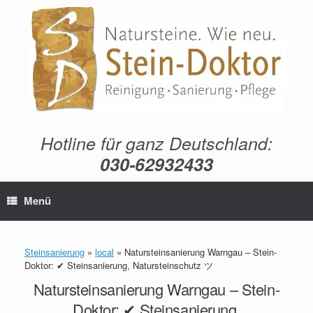
Zum
Inhalt
springen
Hotline für ganz Deutschland:
030-62932433
Menü
Steinsanierung
»
local
»
Natursteinsanierung Warngau – Stein-
Doktor: ✔ Steinsanierung, Natursteinschutz ツ
Natursteinsanierung Warngau – Stein-
Doktor: ✔ Steinsanierung,